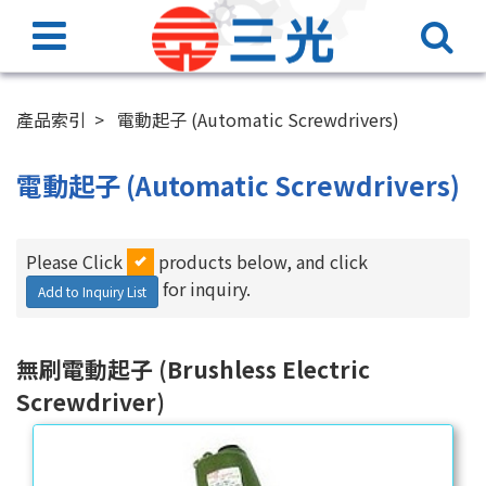
產品索引
電動起子 (Automatic Screwdrivers)
電動起子 (Automatic Screwdrivers)
Please Click
products below, and click
for inquiry.
Add to Inquiry List
無刷電動起子 (Brushless Electric
Screwdriver)