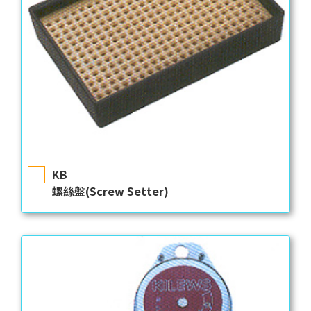
KB
螺絲盤(Screw Setter)