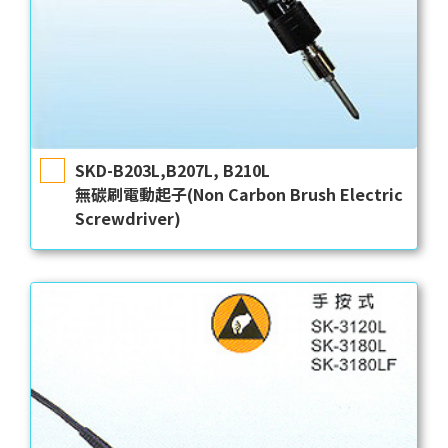
SKD-B203L,B207L, B210L
無碳刷電動起子(Non Carbon Brush Electric
Screwdriver)