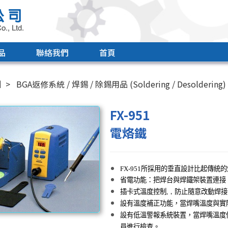
品
聯絡我們
首頁
引
BGA返修系統 / 焊錫 / 除錫用品 (Soldering / Desoldering)
FX-951
電烙鐵
FX-951
所採用的垂直設計比起傳統的
省電功能：把
焊台與焊鐵架裝置連接
插卡式溫度控制
,，
防止隨意改動焊接
設有溫度補正功能，
當焊嘴溫度與實
設有低溫警報系統裝置，
當焊嘴溫度
員進行檢查。