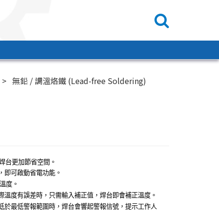
無鉛 / 調溫烙鐵 (Lead-free Soldering)
焊台更加節省空間。
，即可啟動省電功能。
溫度。
際溫度有誤差時，
只需輸入補正值，
焊台即會補正溫度。
低於最低警報範圍時，
焊台會響起警報信號，提示工作人