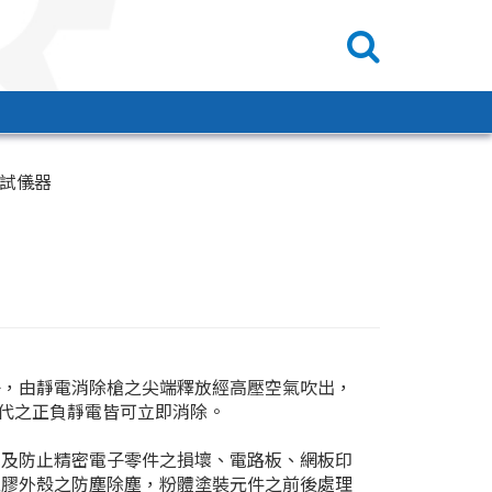
測試儀器
子，由靜電消除槍之尖端釋放經高壓空氣吹出，
代之正負靜電皆可立即消除。
電及防止精密電子零件之損壞、電路板、網板印
塑膠外殼之防塵除塵，粉體塗裝元件之前後處理