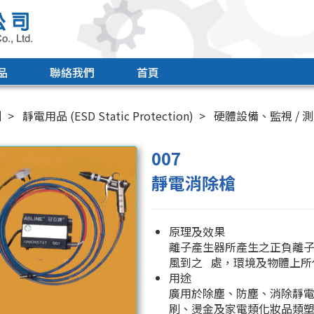
品
聯絡我們
首頁
引
靜電用品 (ESD Static Protection)
硬體設備、監視 / 
007
靜電消除槍
原理及效果
離子產生器所產生之正負離
風到之 處，環境及物體上所
用途
廣用於除塵、防塵、消除靜
刷、燙金及家電類化妝品類